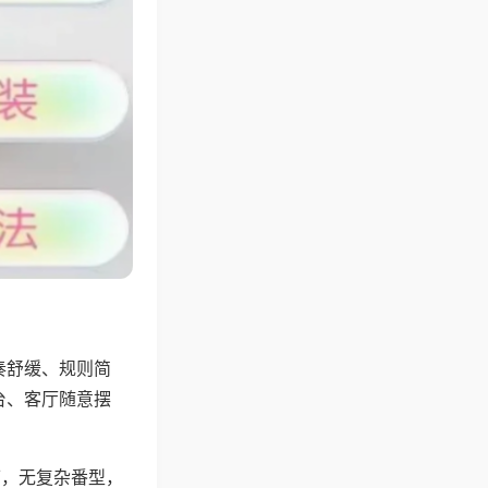
奏舒缓、规则简
台、客厅随意摆
可，无复杂番型，