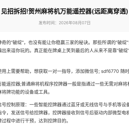
见招拆招!贺州麻将机万能遥控器(远距离穿透)
发布时间：2026年08月07日
神奇的"破绽"，也没有能让你稳赢三家的秘诀。那些所谓的"破绽
编出来逗你玩的。真正能在牌桌上笑到最后的人从来不是靠"破绽
用上需要帮助，想获取一对一指导，添加微信号; sdf6770 随时
万能遥控器;普通麻将机程序控牌器一般是指通过一些无需对麻将
麻将牌功能的设备或工具。
信号控制原理：一些智能控牌器通过蓝牙或无线信号与手机等设
指令，发送信号给控牌器，控牌器接收到信号后驱动内部微型电
牌过程中进行干预，达到控牌目的。