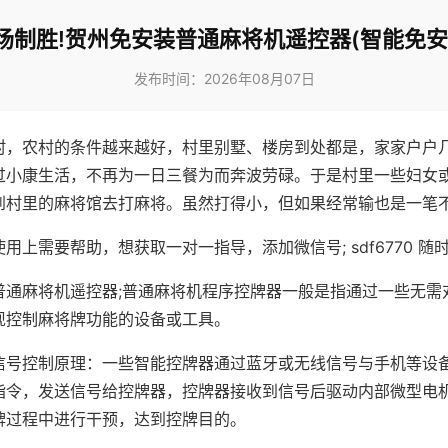
场制胜!贺州免安装普通麻将机遥控器(智能免安
发布时间：2026年08月07日
村，农村的条件越来越好，村里别墅、楼房到处都是，家家户户
过小康生活，不再为一日三餐为而奔波劳碌。于是村里一些妇女
到村里的麻将馆去打麻将。虽然打得小，但如果经常输也是一笔
用上需要帮助，想获取一对一指导，添加微信号; sdf6770 随时
普通麻将机遥控器;普通麻将机程序控牌器一般是指通过一些无需
现控制麻将牌功能的设备或工具。
信号控制原理：一些智能控牌器通过蓝牙或无线信号与手机等设
指令，发送信号给控牌器，控牌器接收到信号后驱动内部微型电
牌过程中进行干预，达到控牌目的。