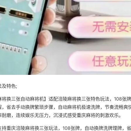
及特色;
麻将换三张自动麻将机】适配涪陵麻将换三张特色玩法，108张
程，省去手动换牌繁琐步骤，自动麻将机极速洗牌，节奏流畅爽
摔耐磨，连续娱乐无压力，沉浸式感受重庆麻将的刺激欢乐。
支持重庆涪陵麻将换三张玩法，108张牌，自动换牌洗牌理牌，