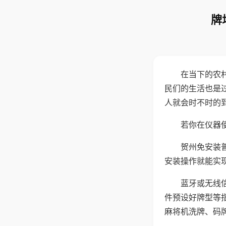
牌
在当下的农
民们的生活也是
人就会时不时的
若你在仪器使
贺州免安装
安装操作就能实
蓝牙或无线
件预设好牌型等
麻将机洗牌、码