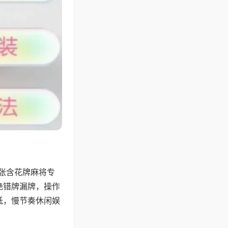
4张含花牌麻将专
绝错牌漏牌，操作
低，慢节奏休闲娱