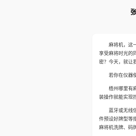
麻将机，这
享受麻将时光的
密？今天，就让
若你在仪器使
梧州哪里有
装操作就能实现
蓝牙或无线
件预设好牌型等
麻将机洗牌、码