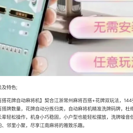
及特色;
百搭花牌自动麻将机】契合江浙常州麻将百搭+花牌双玩法，14
百搭牌数量，花牌自动分拣归类，自动麻将机精准洗牌码牌，杜
长辈轻松操作，机身小巧稳固，小户型也能轻松摆放，洗牌噪音
酌、邻里小聚，尽享江南麻将的雅致乐趣。