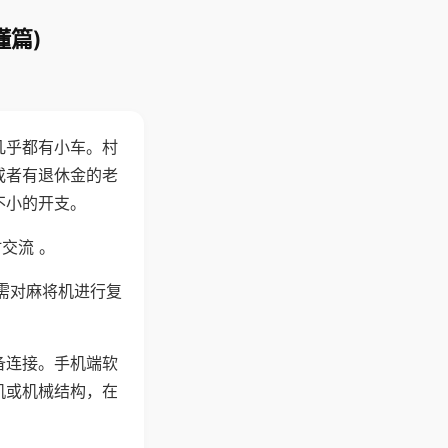
懂篇)
几乎都有小车。村
或者有退休金的老
不小的开支。
交流 。
需对麻将机进行复
备连接。手机端软
机或机械结构，在