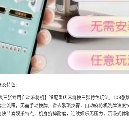
及特色;
·换三张专用自动麻将机】适配重庆麻将换三张特色玩法，108张
牌全流程，无需手动换牌，省去繁琐步骤，自动麻将机洗牌速度
将快节奏娱乐特点，机身抗摔耐磨，连续娱乐无压力，沉浸式体