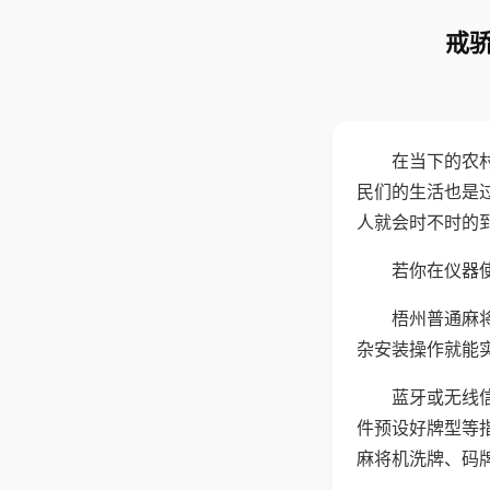
戒骄
在当下的农
民们的生活也是
人就会时不时的
若你在仪器使
梧州普通麻
杂安装操作就能
蓝牙或无线
件预设好牌型等
麻将机洗牌、码