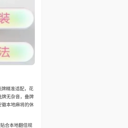
张牌精准适配，花
洗牌无杂音，叠牌
安徽本地麻将的休
分贴合本地翻倍规