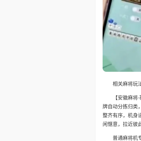
相关麻将玩法
【安徽麻将
牌自动分拣归类
整齐有序，机身
闲惬意，拉近彼
普通麻将机