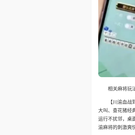
相关麻将玩法
【川渝血战
大叫、查花猪经
运行不扰邻，桌
渝麻将的刺激爽