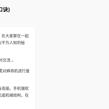
口诀)
。在大家聚在一起
些不为人知的秘
时交流 。
需对麻将机进行复
备连接。手机端软
机或机械结构，在