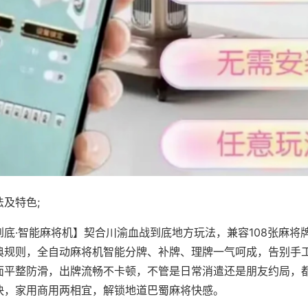
及特色;
到底·智能麻将机】契合川渝血战到底地方玩法，兼容108张麻将
典规则，全自动麻将机智能分牌、补牌、理牌一气呵成，告别手
面平整防滑，出牌流畅不卡顿，不管是日常消遣还是朋友约局，
快，家用商用两相宜，解锁地道巴蜀麻将快感。