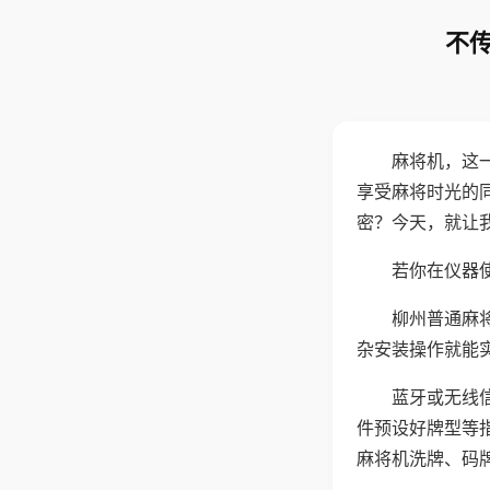
不传
麻将机，这
享受麻将时光的
密？今天，就让
若你在仪器使
柳州普通麻
杂安装操作就能
蓝牙或无线
件预设好牌型等
麻将机洗牌、码