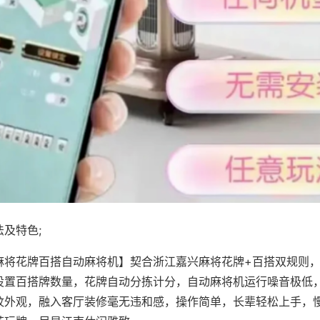
及特色;
麻将花牌百搭自动麻将机】契合浙江嘉兴麻将花牌+百搭双规则，
设置百搭牌数量，花牌自动分拣计分，自动麻将机运行噪音极低
纹外观，融入客厅装修毫无违和感，操作简单，长辈轻松上手，