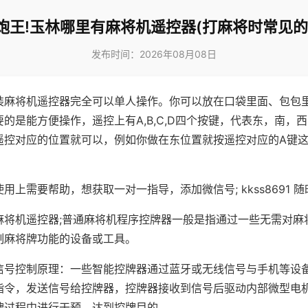
炮王!玉林哪里有麻将机遥控器(打麻将时常见的
发布时间：2026年08月08日
装麻将机遥控器完全可以单人操作。你可以放在口袋里面、包包
的是能方便操作，遥控上有A,B,C,D四个按键，代表东，南，
遥控对应的位置就可以，例如你做在东位置就按遥控对应的A键
。
用上需要帮助，想获取一对一指导，添加微信号; kkss8691 随
麻将机遥控器;普通麻将机程序控牌器一般是指通过一些无需对麻
制麻将牌功能的设备或工具。
信号控制原理：一些智能控牌器通过蓝牙或无线信号与手机等设
指令，发送信号给控牌器，控牌器接收到信号后驱动内部微型电
牌过程中进行干预，达到控牌目的。