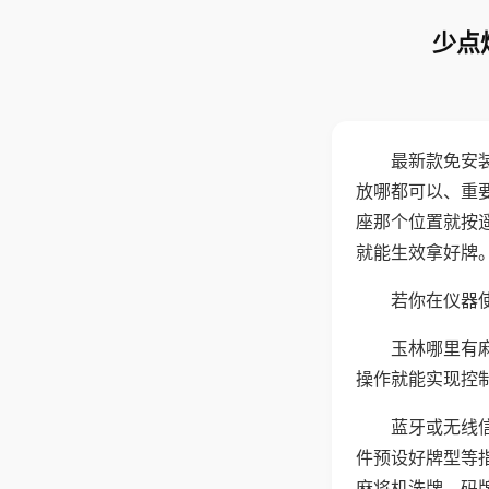
少点
最新款免安
放哪都可以、重要
座那个位置就按
就能生效拿好牌
若你在仪器使
玉林哪里有
操作就能实现控
蓝牙或无线
件预设好牌型等
麻将机洗牌、码