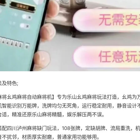
及特色;
麻将幺鸡麻将自动麻将机】专为乐山幺鸡麻将玩法打造，幺鸡为万
机智能识别万能牌，洗牌均匀无死角，运行稳定耐用，静音设计
合适，精准还原乐山麻将精髓，娱乐解压两不误。
适配四川泸州麻将缺门玩法，108张牌，定缺胡牌、流局重洗，
音不扰邻，材质厚实耐磨，普通家用功能够用。