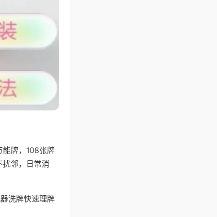
能牌，108张牌
不扰邻，日常消
机器洗牌快速理牌