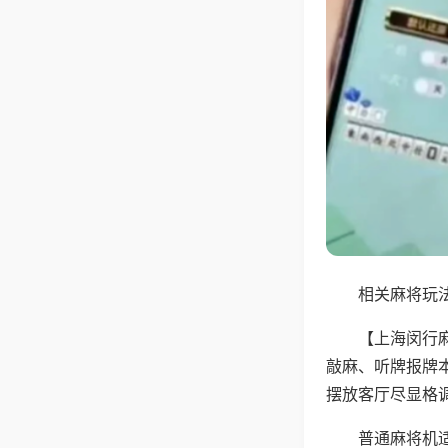
相关麻将玩法
【上海闵行
敲麻、听牌报牌
摆放客厅尽显格
普通麻将机