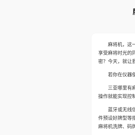
麻将机，这
享受麻将时光的
密？今天，就让
若你在仪器使
三亚哪里有
操作就能实现控
蓝牙或无线
件预设好牌型等
麻将机洗牌、码