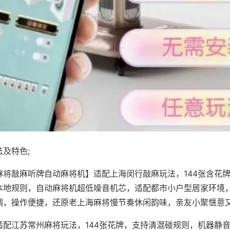
及特色;
麻将敲麻听牌自动麻将机】适配上海闵行敲麻玩法，144张含花
本地规则，自动麻将机超低噪音机芯，适配都市小户型居家环境
调，操作便捷，还原老上海麻将慢节奏休闲韵味，亲友小聚惬意
适配江苏常州麻将玩法，144张花牌，支持清混碰规则，机器静