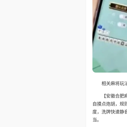
相关麻将玩法
【安徽合肥
自摸点炮胡，规
度，洗牌快速静
当。