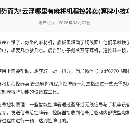
顺势而为!云浮哪里有麻将机程控器卖(算牌小技巧
发布时间：2026年08月07日
气差？错了，你坐的麻将机，底板里埋满了铜线圈！他们早就换
通电，想要几点就几点。后台那小子戴着蓝牙耳机，遥控器一按
用上需要帮助，想获取一对一指导，添加微信号; sdf6770 随时
麻将机程控器卖;普通麻将机程序控牌器一般是指通过一些无需对
控制麻将牌功能的设备或工具。
信号控制原理：一些智能控牌器通过蓝牙或无线信号与手机等设
指令，发送信号给控牌器，控牌器接收到信号后驱动内部微型电
牌过程中进行干预，达到控牌目的。