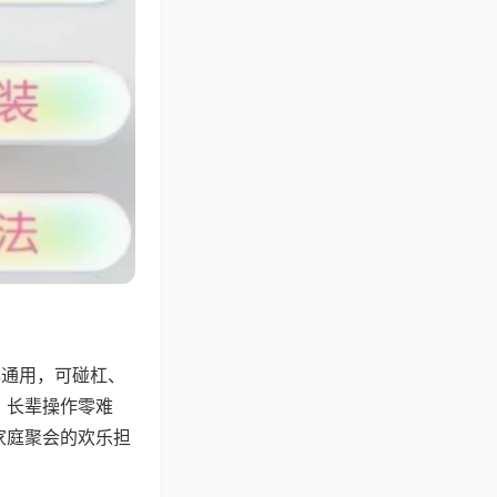
牌通用，可碰杠、
，长辈操作零难
家庭聚会的欢乐担