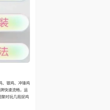
鸡、银鸡、冲锋鸡
洗牌快速流畅，运
相聚时玩几局捉鸡