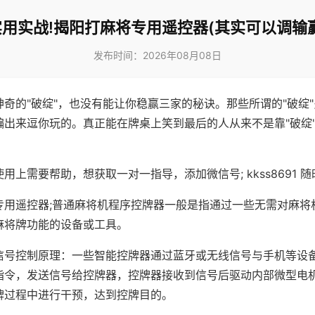
实用实战!揭阳打麻将专用遥控器(其实可以调输赢
发布时间：2026年08月08日
神奇的"破绽"，也没有能让你稳赢三家的秘诀。那些所谓的"破绽
编出来逗你玩的。真正能在牌桌上笑到最后的人从来不是靠"破绽
用上需要帮助，想获取一对一指导，添加微信号; kkss8691 随
专用遥控器;普通麻将机程序控牌器一般是指通过一些无需对麻将
麻将牌功能的设备或工具。
信号控制原理：一些智能控牌器通过蓝牙或无线信号与手机等设
指令，发送信号给控牌器，控牌器接收到信号后驱动内部微型电
牌过程中进行干预，达到控牌目的。