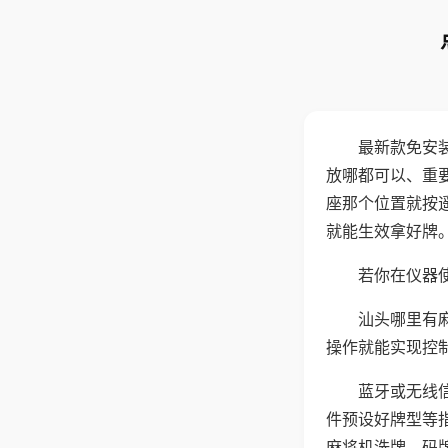
最新款免安
放哪都可以、重要
座那个位置就按
就能生效拿好牌
若你在仪器使
汕头哪里有
操作就能实现控
蓝牙或无线
件预设好牌型等
麻将机洗牌、码