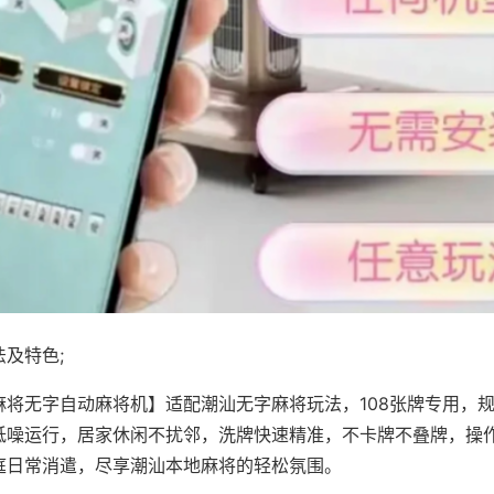
及特色;
麻将无字自动麻将机】适配潮汕无字麻将玩法，108张牌专用，
低噪运行，居家休闲不扰邻，洗牌快速精准，不卡牌不叠牌，操
庭日常消遣，尽享潮汕本地麻将的轻松氛围。