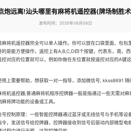
点炮远离!汕头哪里有麻将机遥控器(牌场制胜术
发布时间：2026年08月08日
装麻将机遥控器完全可以单人操作。你可以放在口袋里面、包包
的是能方便操作，遥控上有A,B,C,D四个按键，代表东，南，
遥控对应的位置就可以，例如你做在东位置就按遥控对应的A键
。
用上需要帮助，想获取一对一指导，添加微信号; kkss8691 随
麻将机遥控器;普通麻将机程序控牌器一般是指通过一些无需对麻
制麻将牌功能的设备或工具。
信号控制原理：一些智能控牌器通过蓝牙或无线信号与手机等设
指令，发送信号给控牌器，控牌器接收到信号后驱动内部微型电
牌过程中进行干预，达到控牌目的。