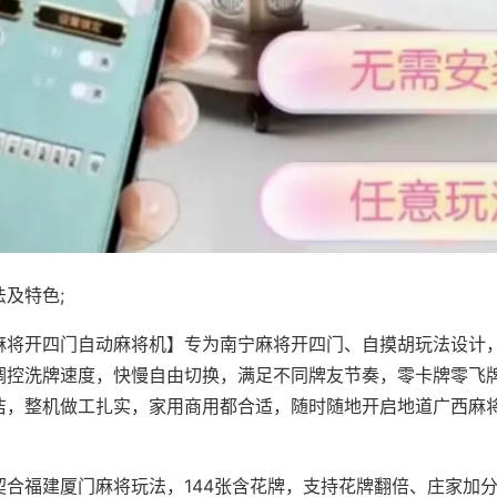
及特色;
麻将开四门自动麻将机】专为南宁麻将开四门、自摸胡玩法设计，
调控洗牌速度，快慢自由切换，满足不同牌友节奏，零卡牌零飞
洁，整机做工扎实，家用商用都合适，随时随地开启地道广西麻
契合福建厦门麻将玩法，144张含花牌，支持花牌翻倍、庄家加