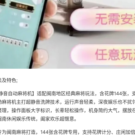
及特色;
·静音自动麻将机】适配闽南地区经典麻将玩法，含花牌144张，
动麻将机主打超静音洗牌技术，运行声音轻柔，深夜娱乐也不扰
整理，操作面板大字标识，长辈轻松操作，机身简约大气，摆放
闽南休闲娱乐传统，阖家欢乐超惬意。
专为闽南麻将打造，144张含花牌专用，支持花牌计分、庄闲加