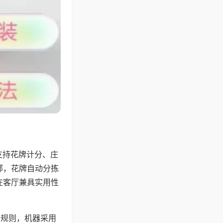
支持花牌计分、庄
邻，花牌自动分拣
在客厅兼具实用性
倍规则，机器采用