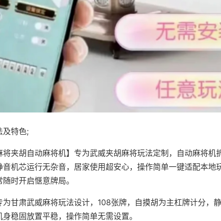
及特色;
麻将夹胡自动麻将机】专为武威夹胡麻将玩法定制，自动麻将机
静音机芯运行无杂音，居家使用超安心，操作简单一键适配本地
常随时开启惬意牌局。
专为甘肃武威麻将玩法设计，108张牌，自摸胡为主杠牌计分，
机身稳固放置平稳，操作简单无需设置。