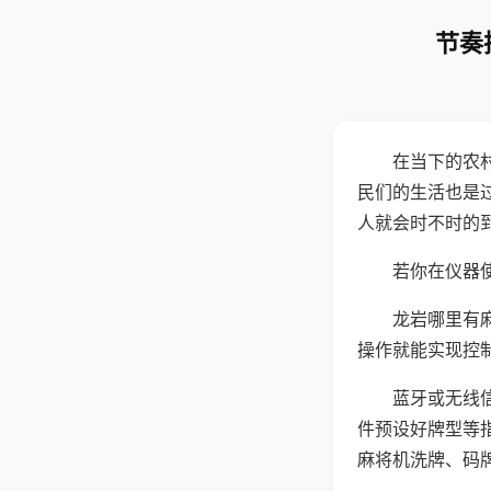
节奏
在当下的农
民们的生活也是
人就会时不时的
若你在仪器使
龙岩哪里有
操作就能实现控
蓝牙或无线
件预设好牌型等
麻将机洗牌、码