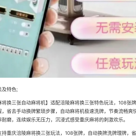
及特色;
麻将换三张自动麻将机】适配涪陵麻将换三张特色玩法，108张
程，省去手动换牌繁琐步骤，自动麻将机极速洗牌，节奏流畅爽
摔耐磨，连续娱乐无压力，沉浸式感受重庆麻将的刺激欢乐。
支持重庆涪陵麻将换三张玩法，108张牌，自动换牌洗牌理牌，