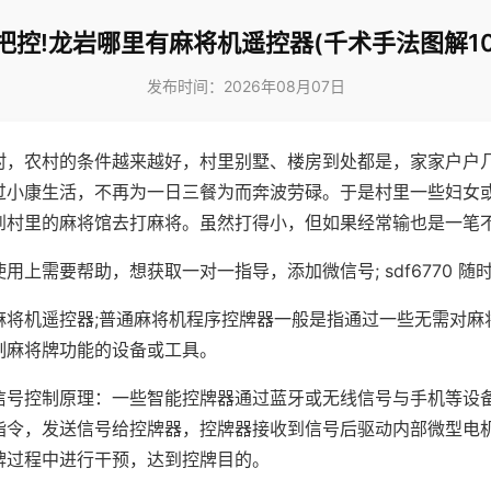
把控!龙岩哪里有麻将机遥控器(千术手法图解10
发布时间：2026年08月07日
村，农村的条件越来越好，村里别墅、楼房到处都是，家家户户
过小康生活，不再为一日三餐为而奔波劳碌。于是村里一些妇女
到村里的麻将馆去打麻将。虽然打得小，但如果经常输也是一笔
用上需要帮助，想获取一对一指导，添加微信号; sdf6770 随时
麻将机遥控器;普通麻将机程序控牌器一般是指通过一些无需对麻
制麻将牌功能的设备或工具。
信号控制原理：一些智能控牌器通过蓝牙或无线信号与手机等设
指令，发送信号给控牌器，控牌器接收到信号后驱动内部微型电
牌过程中进行干预，达到控牌目的。