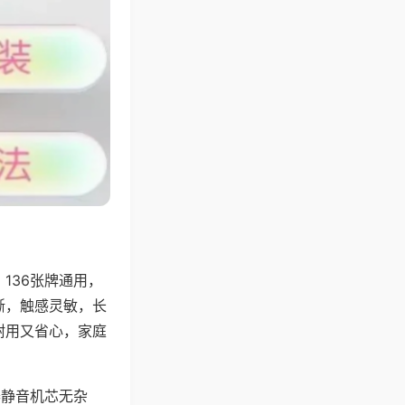
136张牌通用，
晰，触感灵敏，长
耐用又省心，家庭
器静音机芯无杂