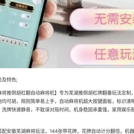
及特色;
麻将推倒胡杠翻自动麻将机】专为芜湖推倒胡杠牌翻番玩法定制，
炮均可胡，规则简单易上手，自动麻将机超大按键面板，标识清
，洗牌快速静音，不耽误对局时间，机身稳固承重强，家用娱乐
。
适配安徽芜湖麻将玩法，144张带花牌，花牌自动计分翻倍，机