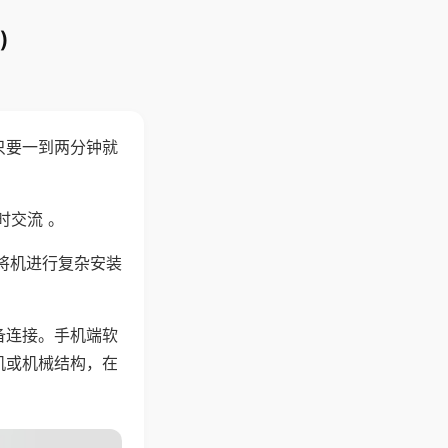
)
只要一到两分钟就
。
时交流 。
将机进行复杂安装
备连接。手机端软
机或机械结构，在