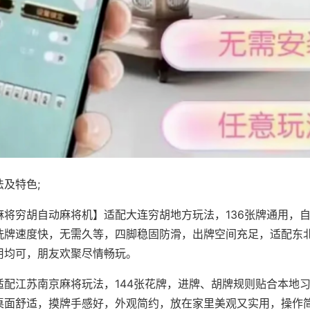
及特色;
麻将穷胡自动麻将机】适配大连穷胡地方玩法，136张牌通用，
洗牌速度快，无需久等，四脚稳固防滑，出牌空间充足，适配东
用均可，朋友欢聚尽情畅玩。
适配江苏南京麻将玩法，144张花牌，进牌、胡牌规则贴合本地
桌面舒适，摸牌手感好，外观简约，放在家里美观又实用，操作