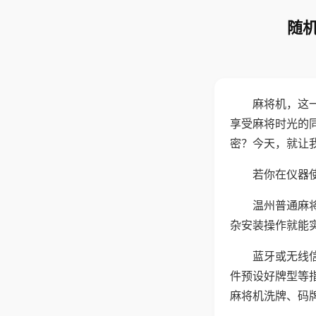
随机
麻将机，这
享受麻将时光的
密？今天，就让
若你在仪器使
温州普通麻
杂安装操作就能
蓝牙或无线
件预设好牌型等
麻将机洗牌、码