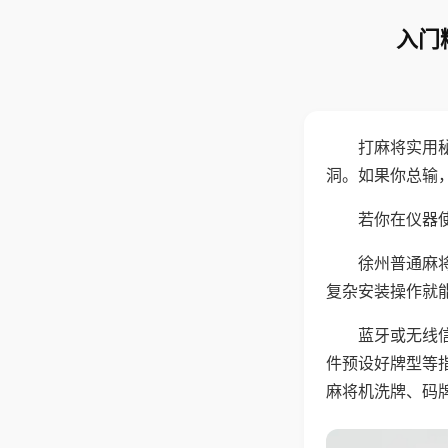
入门
打麻将实用
洞。如果你总输
若你在仪器使
徐州普通麻
复杂安装操作就
蓝牙或无线
件预设好牌型等
麻将机洗牌、码