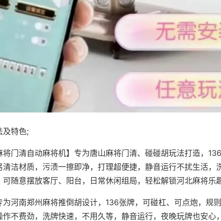
及特色;
麻将门清自动麻将机】专为唐山麻将门清、碰碰胡玩法打造，13
易清洁材质，污渍一擦即净，打理超便捷，静音运行不扰生活，
，可随意摆放客厅、阳台，日常休闲组局，轻松解锁河北麻将乐
专为河南郑州麻将推倒胡设计，136张牌，可碰杠、可点炮，规
操作不费劲，洗牌快速，不用久等，静音运行，夜晚玩牌也安心