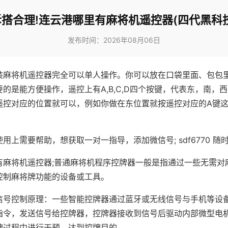
拆搭合理!连云港哪里有麻将机遥控器(四代黑科技
发布时间：2026年08月06日
装麻将机遥控器完全可以单人操作。你可以放在口袋里面、包包
的是能方便操作，遥控上有A,B,C,D四个按键，代表东，南，
遥控对应的位置就可以，例如你做在东位置就按遥控对应的A键
。
用上需要帮助，想获取一对一指导，添加微信号; sdf6770 随时
有麻将机遥控器;普通麻将机程序控牌器一般是指通过一些无需对
控制麻将牌功能的设备或工具。
信号控制原理：一些智能控牌器通过蓝牙或无线信号与手机等设
指令，发送信号给控牌器，控牌器接收到信号后驱动内部微型电
牌过程中进行干预，达到控牌目的。