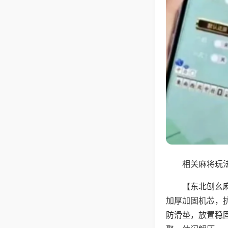
相关麻将玩法
【东北刨幺
加厚加固机芯，
防滑垫，放置稳