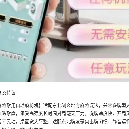
及特色;
麻将耐用自动麻将机】适配东北刨幺地方麻将玩法，兼容多牌型
抗造耐磨，承受高强度长时间对局毫无压力，洗牌速度快，开局
固不晃动，桌面宽大平整，适配东北牌友豪爽出牌习惯，静音运