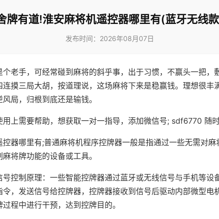
舍牌有道!淮安麻将机遥控器哪里有(蓝牙无线款
发布时间：2026年08月07日
是个老手，可经常碰到麻将的斜乎事，出于习惯，不赢头一把，
四连摸三局大胡，按道理说，这场麻将下来是稳赢钱。理想很丰
逆风局，归根到底还是输钱。
用上需要帮助，想获取一对一指导，添加微信号; sdf6770 随时
遥控器哪里有;普通麻将机程序控牌器一般是指通过一些无需对麻
制麻将牌功能的设备或工具。
信号控制原理：一些智能控牌器通过蓝牙或无线信号与手机等设
指令，发送信号给控牌器，控牌器接收到信号后驱动内部微型电
牌过程中进行干预，达到控牌目的。