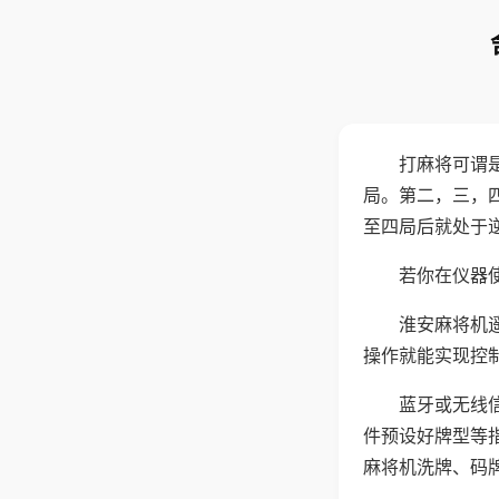
打麻将可谓
局。第二，三，
至四局后就处于
若你在仪器使
淮安麻将机
操作就能实现控
蓝牙或无线
件预设好牌型等
麻将机洗牌、码