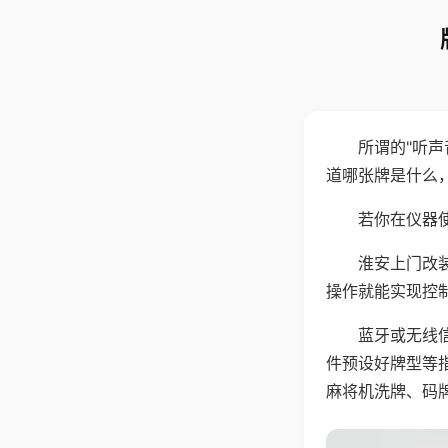
所谓的"听
道哪张牌是什么
若你在仪器使
淮安上门改
操作就能实现控
蓝牙或无线
件预设好牌型等
麻将机洗牌、码