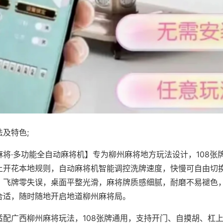
及特色;
麻将·多功能全自动麻将机】专为柳州麻将地方玩法设计，108张
上开花本地规则，自动麻将机智能调控洗牌速度，快慢可自由切
、飞牌零失误，桌面平整光滑，麻将牌质感细腻，耐磨不易褪色
合适，随时随地开启地道柳州麻将局。
适配广西柳州麻将玩法，108张牌通用，支持开门、自摸胡、杠