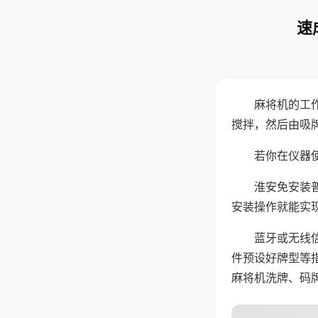
速
麻将机的工
搅拌，然后由吸
若你在仪器使
淮安免安装
安装操作就能实
蓝牙或无线
件预设好牌型等
麻将机洗牌、码