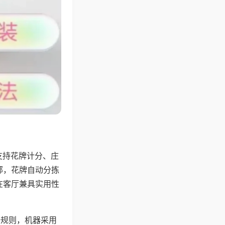
支持花牌计分、庄
邻，花牌自动分拣
在客厅兼具实用性
倍规则，机器采用