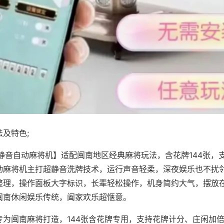
及特色;
·静音自动麻将机】适配闽南地区经典麻将玩法，含花牌144张，
动麻将机主打超静音洗牌技术，运行声音轻柔，深夜娱乐也不扰
整理，操作面板大字标识，长辈轻松操作，机身简约大气，摆放
闽南休闲娱乐传统，阖家欢乐超惬意。
专为闽南麻将打造，144张含花牌专用，支持花牌计分、庄闲加