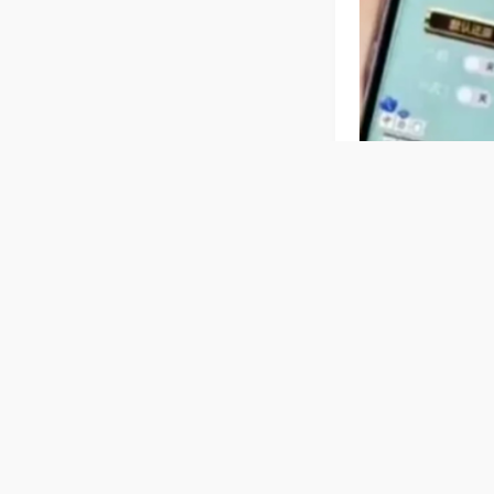
相关麻将玩法
【湖北赖子
136张麻将牌
牌自动识别区分
反光，摸牌手感