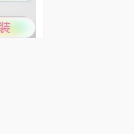
子牌数量，支持
、叠牌失误，赖子
，桌面哑光材质不