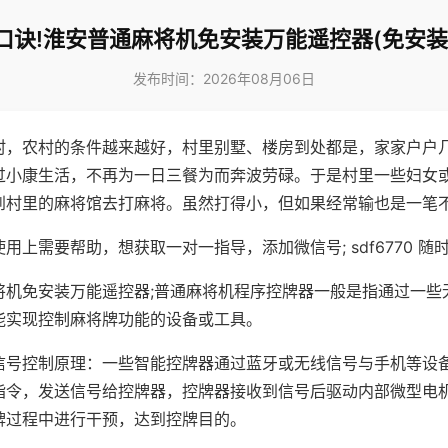
口诀!淮安普通麻将机免安装万能遥控器(免安装
发布时间：2026年08月06日
村，农村的条件越来越好，村里别墅、楼房到处都是，家家户户
过小康生活，不再为一日三餐为而奔波劳碌。于是村里一些妇女
到村里的麻将馆去打麻将。虽然打得小，但如果经常输也是一笔
用上需要帮助，想获取一对一指导，添加微信号; sdf6770 随时
将机免安装万能遥控器;普通麻将机程序控牌器一般是指通过一些
能实现控制麻将牌功能的设备或工具。
信号控制原理：一些智能控牌器通过蓝牙或无线信号与手机等设
指令，发送信号给控牌器，控牌器接收到信号后驱动内部微型电
牌过程中进行干预，达到控牌目的。