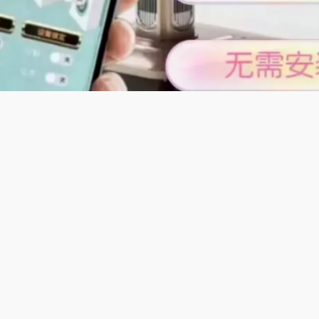
及特色;
麻将·智能变频麻将机】适配湖北赖子麻将特色玩法，可自定义赖
对局，自动麻将机搭载智能变频电机，洗牌均匀无死角，杜绝卡牌
，计分逻辑贴合本地规则，机身散热性能好，长时间娱乐无压力
舒适，还原湖北本地麻将原汁原味的竞技乐趣。