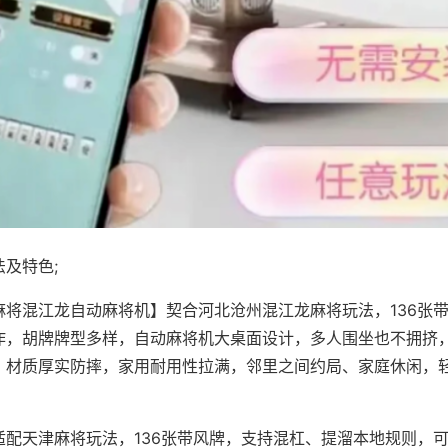
及特色;
麻将混江龙自动麻将机】契合河北沧州混江龙麻将玩法，136张
作，胡牌牌型多样，自动麻将机大桌面设计，多人围坐也不拥挤
，材质厚实防摔，家用耐用性拉满，邻里之间约局、家庭休闲，
适配天津麻将玩法，136张带风牌，支持混杠、提溜本地规则，