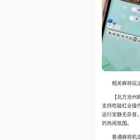
相关麻将玩法
【北方沧州
支持吃碰杠全操
运行安静无杂音
的热闹氛围。
普通麻将机