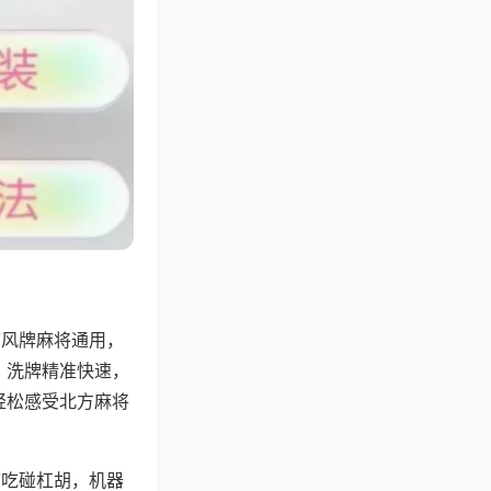
带风牌麻将通用，
，洗牌精准快速，
轻松感受北方麻将
可吃碰杠胡，机器