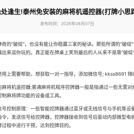
绝处逢生!泰州免安装的麻将机遥控器(打牌小思路
发布时间：2026年08月07日
神奇的"破绽"，也没有能让你稳赢三家的秘诀。那些所谓的"破绽
编出来逗你玩的。真正能在牌桌上笑到最后的人从来不是靠"破绽
用上需要帮助，想获取一对一指导，添加微信号; kkss8691 随
的麻将机遥控器;普通麻将机程序控牌器一般是指通过一些无需对
控制麻将牌功能的设备或工具。
信号控制原理：一些智能控牌器通过蓝牙或无线信号与手机等设
指令，发送信号给控牌器，控牌器接收到信号后驱动内部微型电
牌过程中进行干预，达到控牌目的。