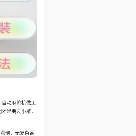
，自动麻将机做工
闲还是朋友小聚，
可点炮，无复杂番