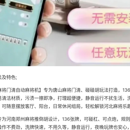
及特色;
麻将门清自动麻将机】专为唐山麻将门清、碰碰胡玩法打造，13
易清洁材质，污渍一擦即净，打理超便捷，静音运行不扰生活，
，可随意摆放客厅、阳台，日常休闲组局，轻松解锁河北麻将乐
专为河南郑州麻将推倒胡设计，136张牌，可碰杠、可点炮，规
操作不费劲，洗牌快速，不用久等，静音运行，夜晚玩牌也安心