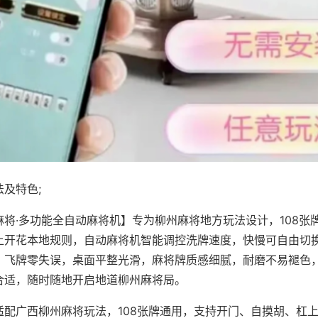
及特色;
麻将·多功能全自动麻将机】专为柳州麻将地方玩法设计，108张
上开花本地规则，自动麻将机智能调控洗牌速度，快慢可自由切
、飞牌零失误，桌面平整光滑，麻将牌质感细腻，耐磨不易褪色
合适，随时随地开启地道柳州麻将局。
适配广西柳州麻将玩法，108张牌通用，支持开门、自摸胡、杠