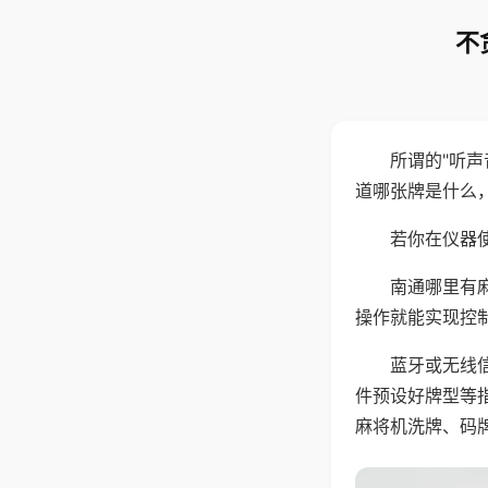
不
所谓的"听
道哪张牌是什么
若你在仪器使
南通哪里有
操作就能实现控
蓝牙或无线
件预设好牌型等
麻将机洗牌、码