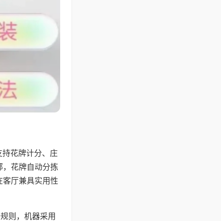
支持花牌计分、庄
邻，花牌自动分拣
在客厅兼具实用性
倍规则，机器采用