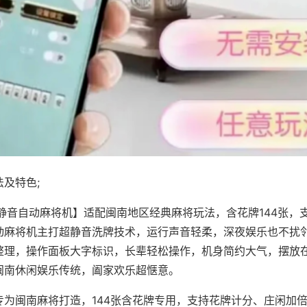
及特色;
·静音自动麻将机】适配闽南地区经典麻将玩法，含花牌144张，
动麻将机主打超静音洗牌技术，运行声音轻柔，深夜娱乐也不扰
整理，操作面板大字标识，长辈轻松操作，机身简约大气，摆放
闽南休闲娱乐传统，阖家欢乐超惬意。
专为闽南麻将打造，144张含花牌专用，支持花牌计分、庄闲加