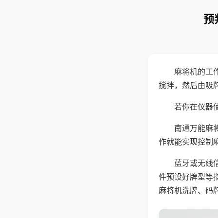
预
麻将机的工
搅拌，然后由吸
若你在仪器使
南通万能麻
作就能实现控制
蓝牙或无线
件预设好牌型等
麻将机洗牌、码