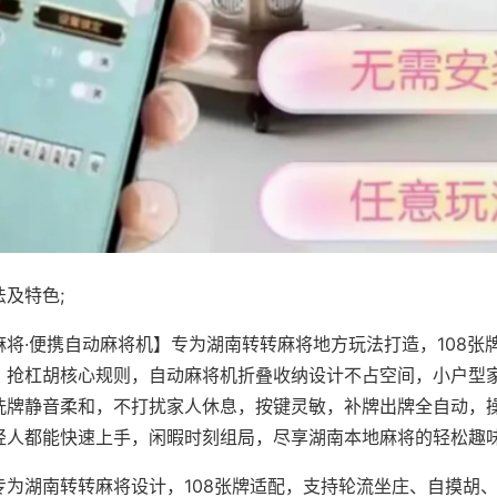
及特色;
麻将·便携自动麻将机】专为湖南转转麻将地方玩法打造，108张
、抢杠胡核心规则，自动麻将机折叠收纳设计不占空间，小户型
洗牌静音柔和，不打扰家人休息，按键灵敏，补牌出牌全自动，
轻人都能快速上手，闲暇时刻组局，尽享湖南本地麻将的轻松趣
专为湖南转转麻将设计，108张牌适配，支持轮流坐庄、自摸胡