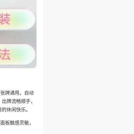
6张牌通用，自动
，出牌流畅顺手，
将的休闲快乐。
键面板触感灵敏，