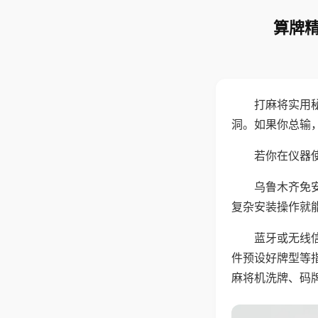
算牌精
打麻将实用
洞。如果你总输
若你在仪器使
乌鲁木齐免
复杂安装操作就
蓝牙或无线
件预设好牌型等
麻将机洗牌、码