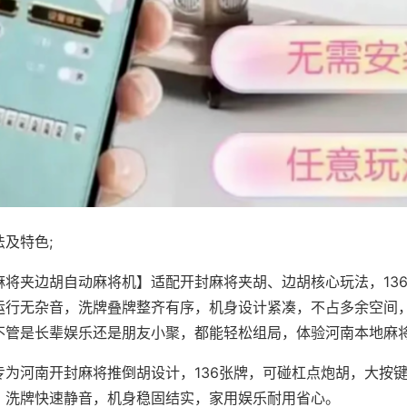
及特色;
麻将夹边胡自动麻将机】适配开封麻将夹胡、边胡核心玩法，13
运行无杂音，洗牌叠牌整齐有序，机身设计紧凑，不占多余空间
不管是长辈娱乐还是朋友小聚，都能轻松组局，体验河南本地麻
专为河南开封麻将推倒胡设计，136张牌，可碰杠点炮胡，大按
，洗牌快速静音，机身稳固结实，家用娱乐耐用省心。