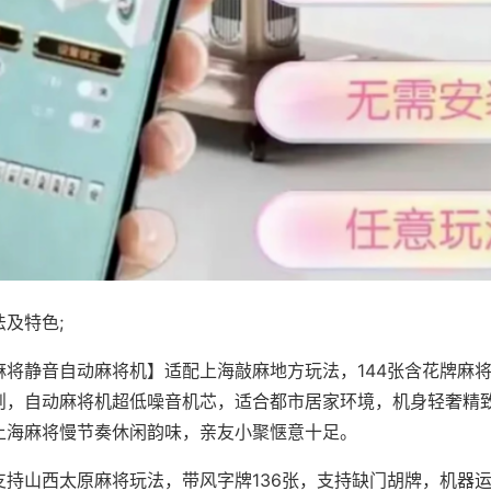
及特色;
麻将静音自动麻将机】适配上海敲麻地方玩法，144张含花牌麻
则，自动麻将机超低噪音机芯，适合都市居家环境，机身轻奢精
上海麻将慢节奏休闲韵味，亲友小聚惬意十足。
支持山西太原麻将玩法，带风字牌136张，支持缺门胡牌，机器