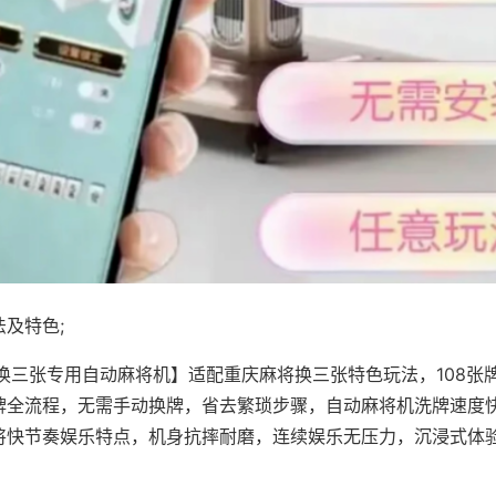
及特色;
·换三张专用自动麻将机】适配重庆麻将换三张特色玩法，108张
牌全流程，无需手动换牌，省去繁琐步骤，自动麻将机洗牌速度
将快节奏娱乐特点，机身抗摔耐磨，连续娱乐无压力，沉浸式体