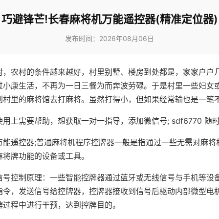
巧避锋芒!长春麻将机万能遥控器(精准定位器)
发布时间：2026年08月06日
村，农村的条件越来越好，村里别墅、楼房到处都是，家家户户
过小康生活，不再为一日三餐为而奔波劳碌。于是村里一些妇女
到村里的麻将馆去打麻将。虽然打得小，但如果经常输也是一笔
用上需要帮助，想获取一对一指导，添加微信号; sdf6770 随时
万能遥控器;普通麻将机程序控牌器一般是指通过一些无需对麻将
麻将牌功能的设备或工具。
信号控制原理：一些智能控牌器通过蓝牙或无线信号与手机等设
指令，发送信号给控牌器，控牌器接收到信号后驱动内部微型电
牌过程中进行干预，达到控牌目的。