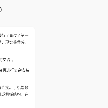
)
敷衍了事过了第一
满，现实很骨感。
时交流 。
将机进行复杂安装
备连接。手机端软
机或机械结构，在