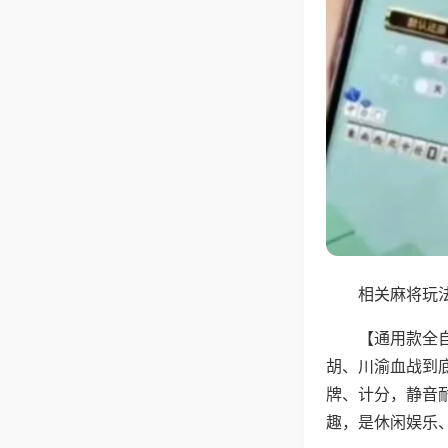
相关麻将玩法
【通用款全
胡、川渝血战到
牌、计分，静音
趣，是休闲娱乐