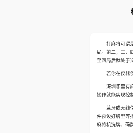
打麻将可谓
局。第二，三，
至四局后就处于
若你在仪器使
深圳哪里有
操作就能实现控
蓝牙或无线
件预设好牌型等
麻将机洗牌、码