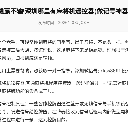
稳赢不输!深圳哪里有麻将机遥控器(做记号神器
发布时间：2026年08月08日
是个老手，可经常碰到麻将的斜乎事，出于习惯，不赢头一把，
四连摸三局大胡，按道理说，这场麻将下来是稳赢钱。理想很丰
逆风局，归根到底还是输钱。
用上需要帮助，想获取一对一指导，添加微信号; kkss8691 随
麻将机遥控器;普通麻将机程序控牌器一般是指通过一些无需对麻
制麻将牌功能的设备或工具。
信号控制原理：一些智能控牌器通过蓝牙或无线信号与手机等设
指令，发送信号给控牌器，控牌器接收到信号后驱动内部微型电
牌过程中进行干预，达到控牌目的。