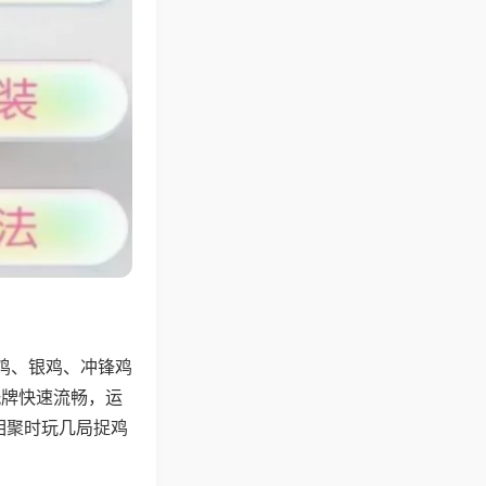
鸡、银鸡、冲锋鸡
洗牌快速流畅，运
相聚时玩几局捉鸡