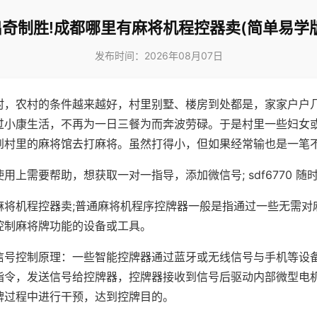
出奇制胜!成都哪里有麻将机程控器卖(简单易学版
发布时间：2026年08月07日
村，农村的条件越来越好，村里别墅、楼房到处都是，家家户户
过小康生活，不再为一日三餐为而奔波劳碌。于是村里一些妇女
到村里的麻将馆去打麻将。虽然打得小，但如果经常输也是一笔
用上需要帮助，想获取一对一指导，添加微信号; sdf6770 随时
麻将机程控器卖;普通麻将机程序控牌器一般是指通过一些无需对
控制麻将牌功能的设备或工具。
信号控制原理：一些智能控牌器通过蓝牙或无线信号与手机等设
指令，发送信号给控牌器，控牌器接收到信号后驱动内部微型电
牌过程中进行干预，达到控牌目的。