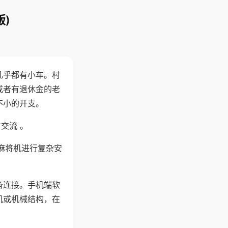
)
几乎都有小车。村
或者有退休金的老
不小的开支。
交流 。
麻将机进行复杂安
备连接。手机端软
机或机械结构，在