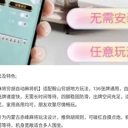
及特色;
麻将穷胡自动麻将机】适配鞍山穷胡地方玩法，136张牌通用，
洗牌速度快，无需长时间等待，四脚稳固防滑，出牌空间充足，
民，家用商用均可，朋友欢聚尽情畅玩。
专为内蒙古赤峰麻将玩法设计，推倒胡规则，可碰杠自摸点炮，
需等待，机身宽敞适合多人围坐。