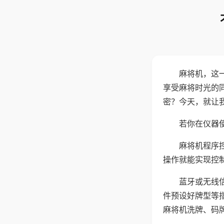
麻将机，这
享受麻将时光的
密？今天，就让
若你在仪器使
麻将机程序
操作就能实现控
蓝牙或无线
件预设好牌型等
麻将机洗牌、码