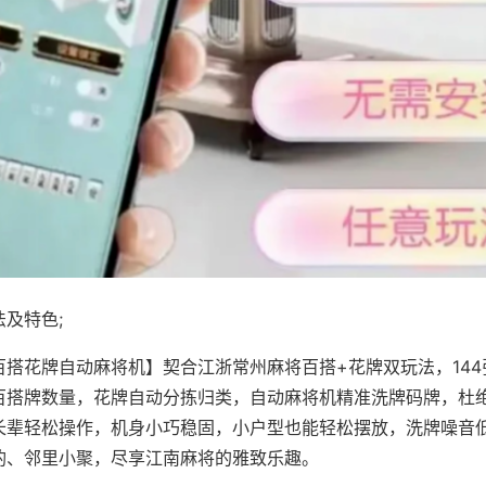
及特色;
百搭花牌自动麻将机】契合江浙常州麻将百搭+花牌双玩法，14
百搭牌数量，花牌自动分拣归类，自动麻将机精准洗牌码牌，杜
长辈轻松操作，机身小巧稳固，小户型也能轻松摆放，洗牌噪音
酌、邻里小聚，尽享江南麻将的雅致乐趣。