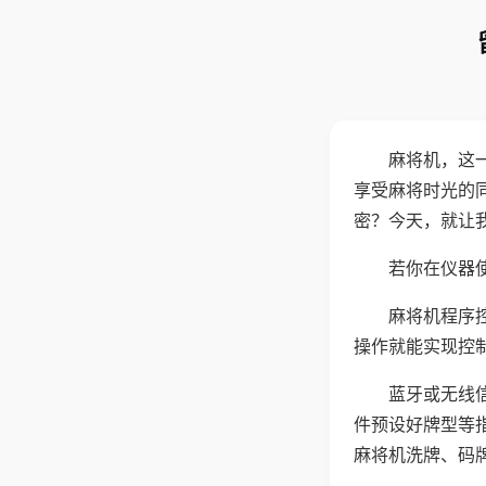
麻将机，这
享受麻将时光的
密？今天，就让
若你在仪器使
麻将机程序
操作就能实现控
蓝牙或无线
件预设好牌型等
麻将机洗牌、码