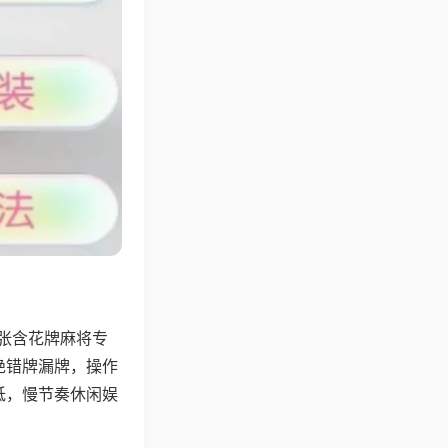
4张含花牌麻将专
绝错牌漏牌，操作
低，慢节奏休闲娱