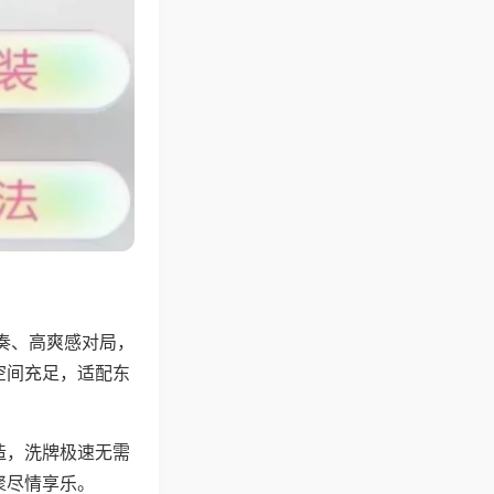
奏、高爽感对局，
空间充足，适配东
。
造，洗牌极速无需
聚尽情享乐。