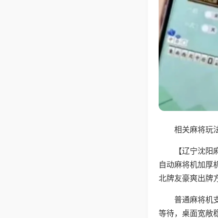
相关麻将玩法
【辽宁沈阳
自动麻将机加厚
北牌友豪爽出牌
普通麻将机
等待，桌面宽敞