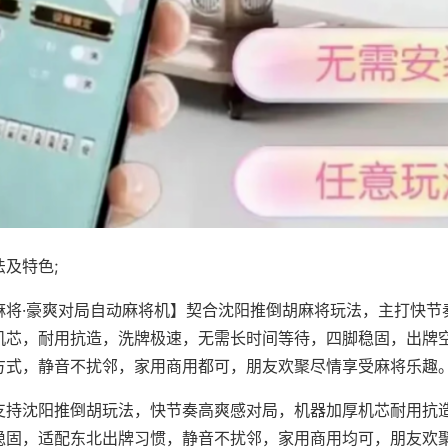
及特色;
麻将·豪爽对局自动麻将机】契合沈阳推倒胡麻将玩法，主打快节
机芯，耐用抗造，洗牌极速，无需长时间等待，四脚稳固，出牌
方式，静音不扰邻，家用商用都可，朋友欢聚尽情享受麻将乐趣
支持沈阳推倒胡玩法，快节奏高爽感对局，机器加厚机芯耐用抗
稳固，适配东北出牌习惯，静音不扰邻，家用商用均可，朋友欢