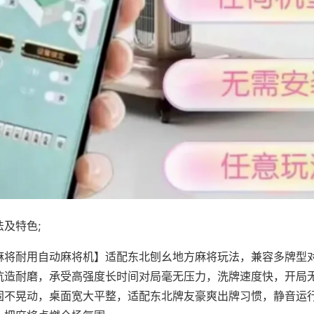
及特色;
麻将耐用自动麻将机】适配东北刨幺地方麻将玩法，兼容多牌型
抗造耐磨，承受高强度长时间对局毫无压力，洗牌速度快，开局
固不晃动，桌面宽大平整，适配东北牌友豪爽出牌习惯，静音运