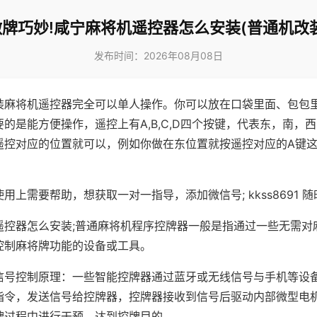
做牌巧妙!咸宁麻将机遥控器怎么安装(普通机改装
发布时间：2026年08月08日
装麻将机遥控器完全可以单人操作。你可以放在口袋里面、包包
的是能方便操作，遥控上有A,B,C,D四个按键，代表东，南，
遥控对应的位置就可以，例如你做在东位置就按遥控对应的A键
。
用上需要帮助，想获取一对一指导，添加微信号; kkss8691 随
遥控器怎么安装;普通麻将机程序控牌器一般是指通过一些无需对
控制麻将牌功能的设备或工具。
信号控制原理：一些智能控牌器通过蓝牙或无线信号与手机等设
指令，发送信号给控牌器，控牌器接收到信号后驱动内部微型电
牌过程中进行干预，达到控牌目的。