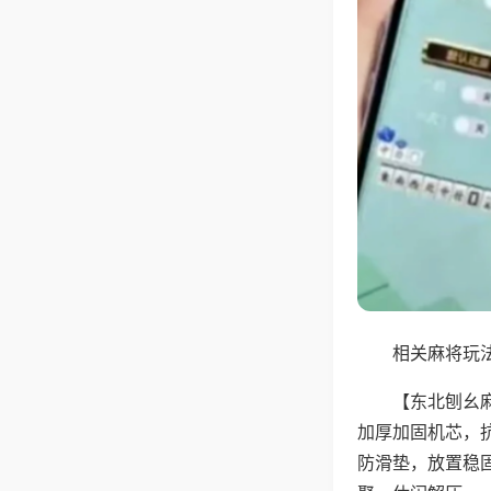
相关麻将玩法
【东北刨幺
加厚加固机芯，
防滑垫，放置稳