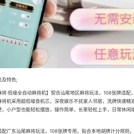
及特色;
麻将·低噪全自动麻将机】契合汕尾地区麻将玩法，108张牌适配
麻将机采用超低噪音机芯，深夜娱乐不扰家人邻居，洗牌快速精
便，小户型也能轻松摆放，操作简单，长辈轻松上手，日常休闲
适配广东汕尾麻将玩法，108张牌专用，贴合本地胡牌计分规则