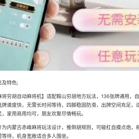
及特色;
麻将穷胡自动麻将机】适配鞍山穷胡地方玩法，136张牌通用，
洗牌速度快，无需长时间等待，四脚稳固防滑，出牌空间充足，
民，家用商用均可，朋友欢聚尽情畅玩。
专为内蒙古赤峰麻将玩法设计，推倒胡规则，可碰杠自摸点炮，
需等待，机身宽敞适合多人围坐。