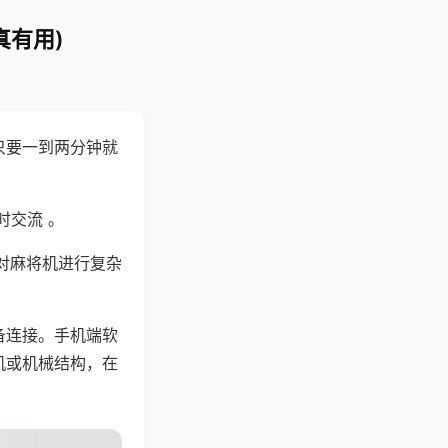
真有用)
只要一到两分钟就
。
时交流 。
对麻将机进行复杂
备连接。手机端软
机或机械结构，在