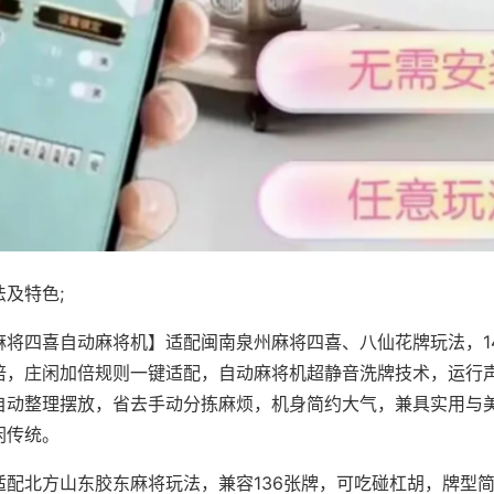
及特色;
麻将四喜自动麻将机】适配闽南泉州麻将四喜、八仙花牌玩法，1
倍，庄闲加倍规则一键适配，自动麻将机超静音洗牌技术，运行
自动整理摆放，省去手动分拣麻烦，机身简约大气，兼具实用与
闲传统。
适配北方山东胶东麻将玩法，兼容136张牌，可吃碰杠胡，牌型