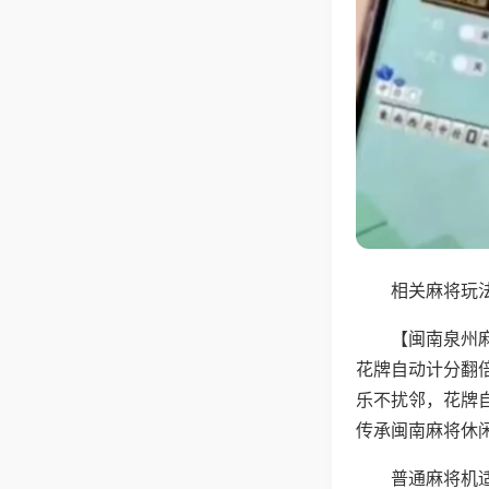
相关麻将玩法
【闽南泉州
花牌自动计分翻
乐不扰邻，花牌
传承闽南麻将休
普通麻将机