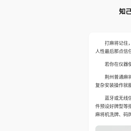
知己
打麻将记住
人性最后那点信
若你在仪器使
荆州普通麻
复杂安装操作就
蓝牙或无线
件预设好牌型等
麻将机洗牌、码