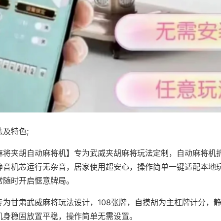
及特色;
麻将夹胡自动麻将机】专为武威夹胡麻将玩法定制，自动麻将机
静音机芯运行无杂音，居家使用超安心，操作简单一键适配本地
常随时开启惬意牌局。
专为甘肃武威麻将玩法设计，108张牌，自摸胡为主杠牌计分，
机身稳固放置平稳，操作简单无需设置。