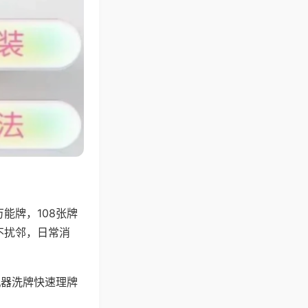
能牌，108张牌
不扰邻，日常消
机器洗牌快速理牌