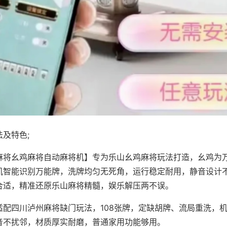
及特色;
麻将幺鸡麻将自动麻将机】专为乐山幺鸡麻将玩法打造，幺鸡为万
机智能识别万能牌，洗牌均匀无死角，运行稳定耐用，静音设计
合适，精准还原乐山麻将精髓，娱乐解压两不误。
适配四川泸州麻将缺门玩法，108张牌，定缺胡牌、流局重洗，
音不扰邻，材质厚实耐磨，普通家用功能够用。