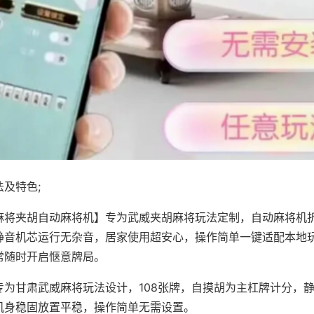
及特色;
麻将夹胡自动麻将机】专为武威夹胡麻将玩法定制，自动麻将机
静音机芯运行无杂音，居家使用超安心，操作简单一键适配本地
常随时开启惬意牌局。
专为甘肃武威麻将玩法设计，108张牌，自摸胡为主杠牌计分，
机身稳固放置平稳，操作简单无需设置。