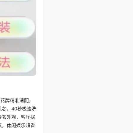
字花牌精准适配，
芯，40秒极速洗
轻奢外观，客厅摆
气，休闲娱乐超省