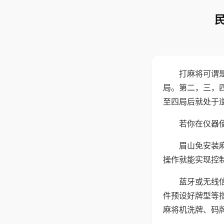
打麻将可谓
局。第二，三，
至四局后就处于
若你在仪器使
眉山免安装
操作就能实现控
蓝牙或无线
件预设好牌型等
麻将机洗牌、码