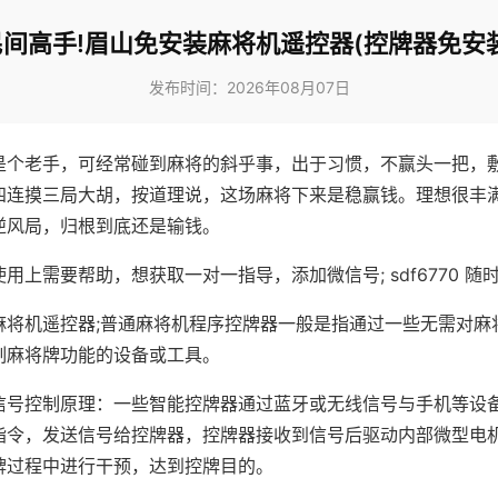
民间高手!眉山免安装麻将机遥控器(控牌器免安装
发布时间：2026年08月07日
是个老手，可经常碰到麻将的斜乎事，出于习惯，不赢头一把，
四连摸三局大胡，按道理说，这场麻将下来是稳赢钱。理想很丰
逆风局，归根到底还是输钱。
用上需要帮助，想获取一对一指导，添加微信号; sdf6770 随时
麻将机遥控器;普通麻将机程序控牌器一般是指通过一些无需对麻
制麻将牌功能的设备或工具。
信号控制原理：一些智能控牌器通过蓝牙或无线信号与手机等设
指令，发送信号给控牌器，控牌器接收到信号后驱动内部微型电
牌过程中进行干预，达到控牌目的。