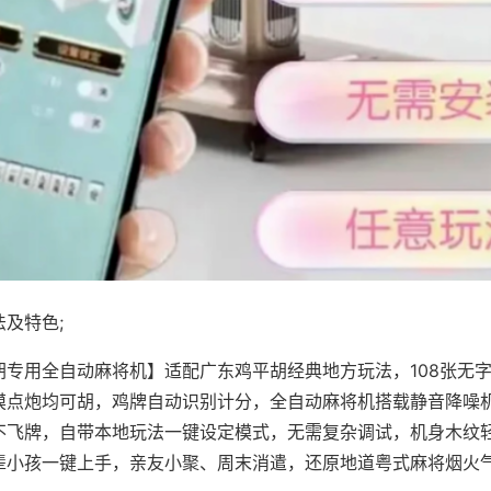
及特色;
胡专用全自动麻将机】适配广东鸡平胡经典地方玩法，108张无
摸点炮均可胡，鸡牌自动识别计分，全自动麻将机搭载静音降噪机
不飞牌，自带本地玩法一键设定模式，无需复杂调试，机身木纹
辈小孩一键上手，亲友小聚、周末消遣，还原地道粤式麻将烟火