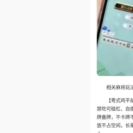
相关麻将玩法
【粤式鸡平
禁吃可碰杠、自
牌叠牌，不卡牌
放不占空间，长