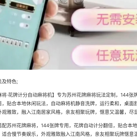
及特色;
麻将·花牌计分自动麻将机】专为苏州花牌麻将玩法定制，144张
倍，贴合本地休闲玩法，自动麻将机静音洗牌，运行柔和，桌面
外观雅致，融入江南居家风格，亲友相聚玩牌，惬意又温馨，尽
适配苏州花牌麻将，144张牌专用，花牌自动计分翻倍，贴合本
，适合慢节奏娱乐，外观雅致融入江南风格，亲友相聚玩牌惬意