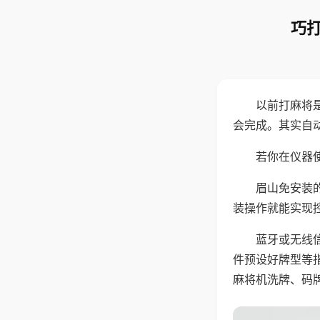
巧打
以前打麻将
会完成。其实自
若你在仪器使
眉山免安装
装操作就能实现
蓝牙或无线
件预设好牌型等
麻将机洗牌、码