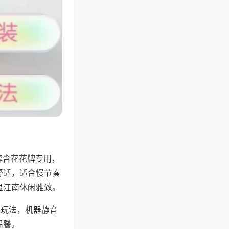
牌含花花牌专用，
舒适，适合慢节奏
显江南休闲雅致。
地玩法，机器静音
温馨。